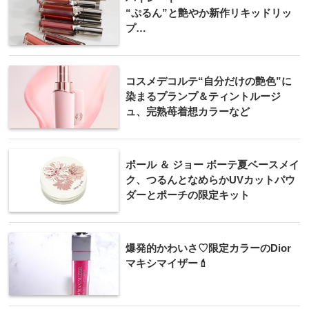
“ぷるん”と艶やか新作リキッドリッ
プ
“溶けたような”パッケージ
コスメデコルテ“自分だけの艶色”に
染まるプランプ＆ティントルージ
ュ、完熟苺着想カラーなど
ポール ＆ ジョー ボーテ夏ベースメイ
ク、つるんとなめらかUVカットパウ
ダーとポーチの限定キット
爆発的かわいさ♡限定カラーのDior
マキシマイザー💄