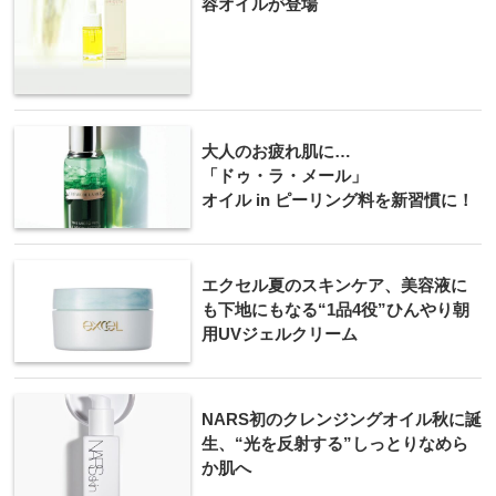
容オイルが登場
大人のお疲れ肌に…
「ドゥ・ラ・メール」
オイル in ピーリング料を新習慣に！
エクセル夏のスキンケア、美容液に
も下地にもなる“1品4役”ひんやり朝
用UVジェルクリーム
NARS初のクレンジングオイル秋に誕
生、“光を反射する”しっとりなめら
か肌へ